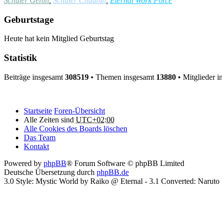
Schüler Genin
,
Schüler Chuunin
,
Eternal Work Force
Geburtstage
Heute hat kein Mitglied Geburtstag
Statistik
Beiträge insgesamt
308519
• Themen insgesamt
13880
• Mitglieder 
Startseite
Foren-Übersicht
Alle Zeiten sind
UTC+02:00
Alle Cookies des Boards löschen
Das Team
Kontakt
Powered by
phpBB
® Forum Software © phpBB Limited
Deutsche Übersetzung durch
phpBB.de
3.0 Style: Mystic World by Raiko @ Eternal - 3.1 Converted: Naru