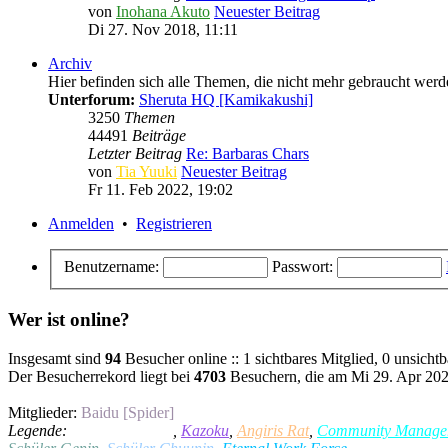
von
Inohana Akuto
Neuester Beitrag
Di 27. Nov 2018, 11:11
Archiv
Hier befinden sich alle Themen, die nicht mehr gebraucht werden
Unterforum:
Sheruta HQ [Kamikakushi]
3250
Themen
44491
Beiträge
Letzter Beitrag
Re: Barbaras Chars
von
Tia Yuuki
Neuester Beitrag
Fr 11. Feb 2022, 19:02
Anmelden
•
Registrieren
Benutzername:
Passwort:
Wer ist online?
Insgesamt sind
94
Besucher online :: 1 sichtbares Mitglied, 0 unsicht
Der Besucherrekord liegt bei
4703
Besuchern, die am Mi 29. Apr 2026
Mitglieder:
Baidu [Spider]
Legende:
Administratoren
,
Kazoku
,
Angiris Rat
,
Community Manage