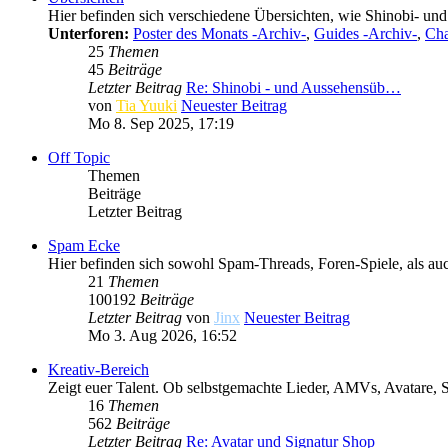
Hier befinden sich verschiedene Übersichten, wie Shinobi- un
Unterforen:
Poster des Monats -Archiv-
,
Guides -Archiv-
,
Cha
25
Themen
45
Beiträge
Letzter Beitrag
Re: Shinobi - und Aussehensüb…
von
Tia Yuuki
Neuester Beitrag
Mo 8. Sep 2025, 17:19
Off Topic
Themen
Beiträge
Letzter Beitrag
Spam Ecke
Hier befinden sich sowohl Spam-Threads, Foren-Spiele, als au
21
Themen
100192
Beiträge
Letzter Beitrag
von
Jinx
Neuester Beitrag
Mo 3. Aug 2026, 16:52
Kreativ-Bereich
Zeigt euer Talent. Ob selbstgemachte Lieder, AMVs, Avatare, Si
16
Themen
562
Beiträge
Letzter Beitrag
Re: Avatar und Signatur Shop