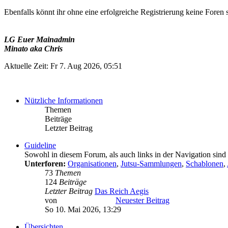
Ebenfalls könnt ihr ohne eine erfolgreiche Registrierung keine Foren 
LG Euer Mainadmin
Minato aka Chris
Aktuelle Zeit: Fr 7. Aug 2026, 05:51
Nützliche Informationen
Themen
Beiträge
Letzter Beitrag
Guideline
Sowohl in diesem Forum, als auch links in der Navigation sind
Unterforen:
Organisationen
,
Jutsu-Sammlungen
,
Schablonen
,
73
Themen
124
Beiträge
Letzter Beitrag
Das Reich Aegis
von
Minato Uzumaki
Neuester Beitrag
So 10. Mai 2026, 13:29
Übersichten