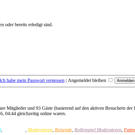
 oder bereits erledigt sind.
Ich habe mein Passwort vergessen
|
Angemeldet bleiben
bare Mitglieder und 93 Gäste (basierend auf den aktiven Besuchern der 
, 04:44 gleichzeitig online waren.
r
,
Mainadmin
,
Moderatoren
,
Reisende
,
Rollenspiel Moderatoren
,
Patre