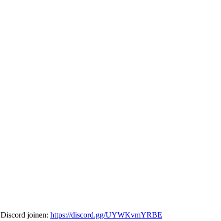
 Discord joinen:
https://discord.gg/UYWKvmYRBE