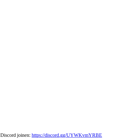
 Discord joinen:
https://discord.gg/UYWKvmYRBE