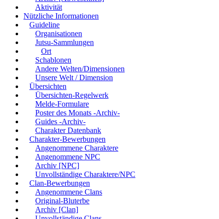
Aktivität
Nützliche Informationen
Guideline
Organisationen
Jutsu-Sammlungen
Ort
Schablonen
Andere Welten/Dimensionen
Unsere Welt / Dimension
Übersichten
Übersichten-Regelwerk
Melde-Formulare
Poster des Monats -Archiv-
Guides -Archiv-
Charakter Datenbank
Charakter-Bewerbungen
Angenommene Charaktere
Angenommene NPC
Archiv [NPC]
Unvollständige Charaktere/NPC
Clan-Bewerbungen
Angenommene Clans
Original-Bluterbe
Archiv [Clan]
Unvollständige Clans