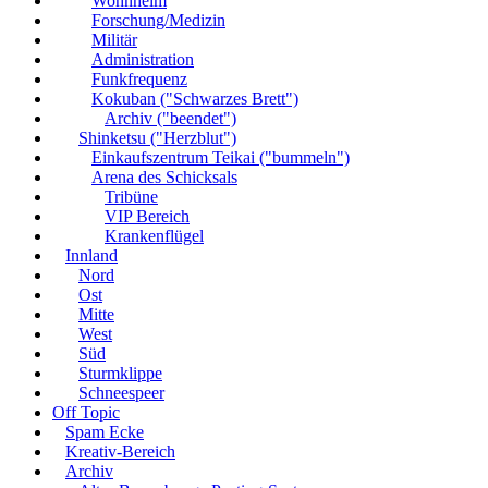
Wohnheim
Forschung/Medizin
Militär
Administration
Funkfrequenz
Kokuban ("Schwarzes Brett")
Archiv ("beendet")
Shinketsu ("Herzblut")
Einkaufszentrum Teikai ("bummeln")
Arena des Schicksals
Tribüne
VIP Bereich
Krankenflügel
Innland
Nord
Ost
Mitte
West
Süd
Sturmklippe
Schneespeer
Off Topic
Spam Ecke
Kreativ-Bereich
Archiv