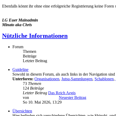
Ebenfalls könnt ihr ohne eine erfolgreiche Registrierung keine Foren 
LG Euer Mainadmin
Minato aka Chris
Nützliche Informationen
Forum
Themen
Beiträge
Letzter Beitrag
Guideline
Sowohl in diesem Forum, als auch links in der Navigation sind
Unterforen:
Organisationen
,
Jutsu-Sammlungen
,
Schablonen
,
73
Themen
124
Beiträge
Letzter Beitrag
Das Reich Aegis
von
Minato Uzumaki
Neuester Beitrag
So 10. Mai 2026, 13:29
Übersichten
Hier befinden sich verschiedene Übersichten, wie Shinobi- un