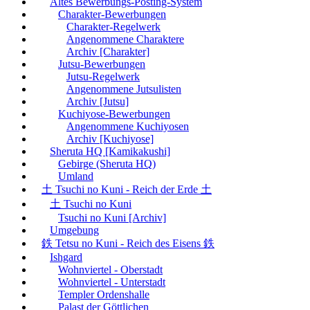
Altes Bewerbungs-Posting-System
Charakter-Bewerbungen
Charakter-Regelwerk
Angenommene Charaktere
Archiv [Charakter]
Jutsu-Bewerbungen
Jutsu-Regelwerk
Angenommene Jutsulisten
Archiv [Jutsu]
Kuchiyose-Bewerbungen
Angenommene Kuchiyosen
Archiv [Kuchiyose]
Sheruta HQ [Kamikakushi]
Gebirge (Sheruta HQ)
Umland
土 Tsuchi no Kuni - Reich der Erde 土
土 Tsuchi no Kuni
Tsuchi no Kuni [Archiv]
Umgebung
鉄 Tetsu no Kuni - Reich des Eisens 鉄
Ishgard
Wohnviertel - Oberstadt
Wohnviertel - Unterstadt
Templer Ordenshalle
Palast der Göttlichen