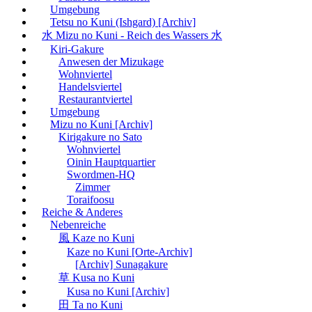
Umgebung
Tetsu no Kuni (Ishgard) [Archiv]
水 Mizu no Kuni - Reich des Wassers 水
Kiri-Gakure
Anwesen der Mizukage
Wohnviertel
Handelsviertel
Restaurantviertel
Umgebung
Mizu no Kuni [Archiv]
Kirigakure no Sato
Wohnviertel
Oinin Hauptquartier
Swordmen-HQ
Zimmer
Toraifoosu
Reiche & Anderes
Nebenreiche
風 Kaze no Kuni
Kaze no Kuni [Orte-Archiv]
[Archiv] Sunagakure
草 Kusa no Kuni
Kusa no Kuni [Archiv]
田 Ta no Kuni