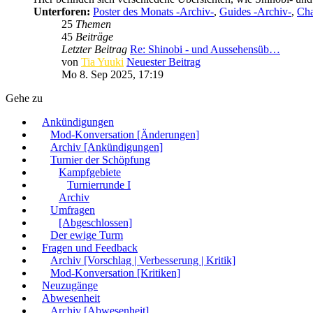
Unterforen:
Poster des Monats -Archiv-
,
Guides -Archiv-
,
Cha
25
Themen
45
Beiträge
Letzter Beitrag
Re: Shinobi - und Aussehensüb…
von
Tia Yuuki
Neuester Beitrag
Mo 8. Sep 2025, 17:19
Gehe zu
Ankündigungen
Mod-Konversation [Änderungen]
Archiv [Ankündigungen]
Turnier der Schöpfung
Kampfgebiete
Turnierrunde I
Archiv
Umfragen
[Abgeschlossen]
Der ewige Turm
Fragen und Feedback
Archiv [Vorschlag | Verbesserung | Kritik]
Mod-Konversation [Kritiken]
Neuzugänge
Abwesenheit
Archiv [Abwesenheit]