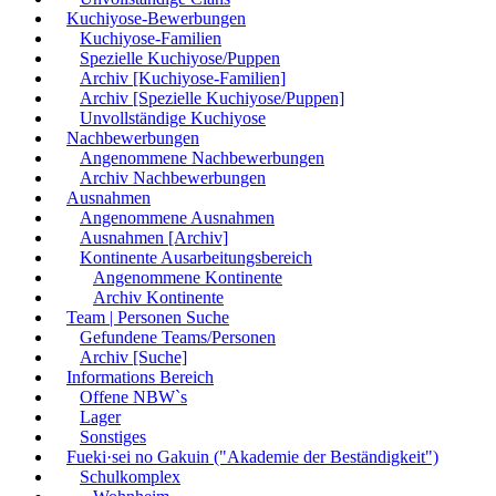
Kuchiyose-Bewerbungen
Kuchiyose-Familien
Spezielle Kuchiyose/Puppen
Archiv [Kuchiyose-Familien]
Archiv [Spezielle Kuchiyose/Puppen]
Unvollständige Kuchiyose
Nachbewerbungen
Angenommene Nachbewerbungen
Archiv Nachbewerbungen
Ausnahmen
Angenommene Ausnahmen
Ausnahmen [Archiv]
Kontinente Ausarbeitungsbereich
Angenommene Kontinente
Archiv Kontinente
Team | Personen Suche
Gefundene Teams/Personen
Archiv [Suche]
Informations Bereich
Offene NBW`s
Lager
Sonstiges
Fueki·sei no Gakuin ("Akademie der Beständigkeit")
Schulkomplex