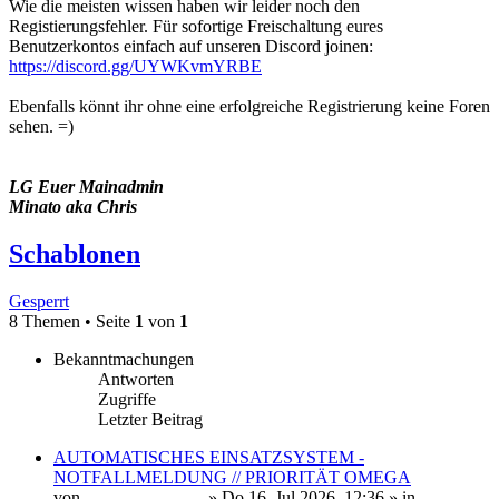
Wie die meisten wissen haben wir leider noch den
Registierungsfehler. Für sofortige Freischaltung eures
Benutzerkontos einfach auf unseren Discord joinen:
https://discord.gg/UYWKvmYRBE
Ebenfalls könnt ihr ohne eine erfolgreiche Registrierung keine Foren
sehen. =)
LG Euer Mainadmin
Minato aka Chris
Schablonen
Gesperrt
8 Themen • Seite
1
von
1
Bekanntmachungen
Antworten
Zugriffe
Letzter Beitrag
AUTOMATISCHES EINSATZSYSTEM -
NOTFALLMELDUNG // PRIORITÄT OMEGA
von
Minato Uzumaki
» Do 16. Jul 2026, 12:36 » in