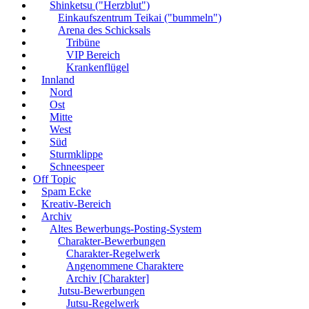
Shinketsu ("Herzblut")
Einkaufszentrum Teikai ("bummeln")
Arena des Schicksals
Tribüne
VIP Bereich
Krankenflügel
Innland
Nord
Ost
Mitte
West
Süd
Sturmklippe
Schneespeer
Off Topic
Spam Ecke
Kreativ-Bereich
Archiv
Altes Bewerbungs-Posting-System
Charakter-Bewerbungen
Charakter-Regelwerk
Angenommene Charaktere
Archiv [Charakter]
Jutsu-Bewerbungen
Jutsu-Regelwerk