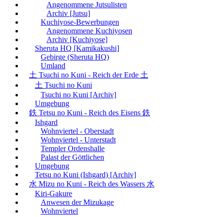
Angenommene Jutsulisten
Archiv [Jutsu]
Kuchiyose-Bewerbungen
Angenommene Kuchiyosen
Archiv [Kuchiyose]
Sheruta HQ [Kamikakushi]
Gebirge (Sheruta HQ)
Umland
土 Tsuchi no Kuni - Reich der Erde 土
土 Tsuchi no Kuni
Tsuchi no Kuni [Archiv]
Umgebung
鉄 Tetsu no Kuni - Reich des Eisens 鉄
Ishgard
Wohnviertel - Oberstadt
Wohnviertel - Unterstadt
Templer Ordenshalle
Palast der Göttlichen
Umgebung
Tetsu no Kuni (Ishgard) [Archiv]
水 Mizu no Kuni - Reich des Wassers 水
Kiri-Gakure
Anwesen der Mizukage
Wohnviertel