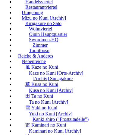
Handelsviertel
Restaurantviertel
Umgebung
Mizu no Kuni [Archiv]
Kirigakure no Sato
Wohnviertel
Oinin Hauptquartier
Swordmen-HQ
Zimmer
Toraifoosu
Reiche & Anderes
Nebenreiche
風 Kaze no Kuni
Kaze no Kuni [Orte-Archiv]
[Archiv] Sunagakure
草 Kusa no Kuni
Kusa no Kuni [Archiv]
田 Ta no Kuni
Ta no Kuni [Archiv]
雪 Yuki no Kuni
Yuki no Kuni [Archiv]
Kanki shiro ("Frostzitadelle")
雷 Kaminari no Kuni
Kaminari no Kuni [Archiv]