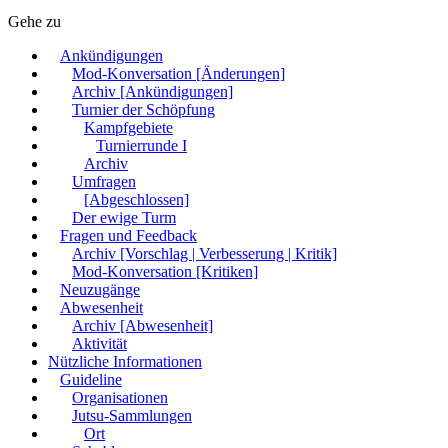
Gehe zu
Ankündigungen
Mod-Konversation [Änderungen]
Archiv [Ankündigungen]
Turnier der Schöpfung
Kampfgebiete
Turnierrunde I
Archiv
Umfragen
[Abgeschlossen]
Der ewige Turm
Fragen und Feedback
Archiv [Vorschlag | Verbesserung | Kritik]
Mod-Konversation [Kritiken]
Neuzugänge
Abwesenheit
Archiv [Abwesenheit]
Aktivität
Nützliche Informationen
Guideline
Organisationen
Jutsu-Sammlungen
Ort