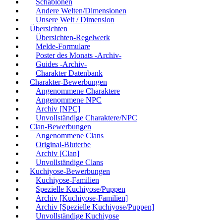
Schablonen
Andere Welten/Dimensionen
Unsere Welt / Dimension
Übersichten
Übersichten-Regelwerk
Melde-Formulare
Poster des Monats -Archiv-
Guides -Archiv-
Charakter Datenbank
Charakter-Bewerbungen
Angenommene Charaktere
Angenommene NPC
Archiv [NPC]
Unvollständige Charaktere/NPC
Clan-Bewerbungen
Angenommene Clans
Original-Bluterbe
Archiv [Clan]
Unvollständige Clans
Kuchiyose-Bewerbungen
Kuchiyose-Familien
Spezielle Kuchiyose/Puppen
Archiv [Kuchiyose-Familien]
Archiv [Spezielle Kuchiyose/Puppen]
Unvollständige Kuchiyose