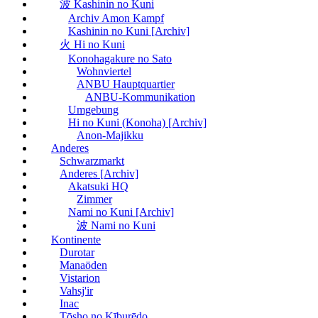
波 Kashinin no Kuni
Archiv Amon Kampf
Kashinin no Kuni [Archiv]
火 Hi no Kuni
Konohagakure no Sato
Wohnviertel
ANBU Hauptquartier
ANBU-Kommunikation
Umgebung
Hi no Kuni (Konoha) [Archiv]
Anon-Majikku
Anderes
Schwarzmarkt
Anderes [Archiv]
Akatsuki HQ
Zimmer
Nami no Kuni [Archiv]
波 Nami no Kuni
Kontinente
Durotar
Manaöden
Vistarion
Vahsj'ir
Inac
Tōsho no Kīburēdo