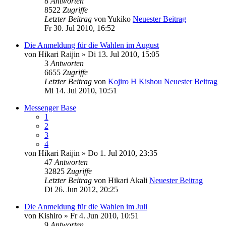
8
Antworten
8522
Zugriffe
Letzter Beitrag
von
Yukiko
Neuester Beitrag
Fr 30. Jul 2010, 16:52
Die Anmeldung für die Wahlen im August
von
Hikari Raijin
» Di 13. Jul 2010, 15:05
3
Antworten
6655
Zugriffe
Letzter Beitrag
von
Kojiro H Kishou
Neuester Beitrag
Mi 14. Jul 2010, 10:51
Messenger Base
1
2
3
4
von
Hikari Raijin
» Do 1. Jul 2010, 23:35
47
Antworten
32825
Zugriffe
Letzter Beitrag
von
Hikari Akali
Neuester Beitrag
Di 26. Jun 2012, 20:25
Die Anmeldung für die Wahlen im Juli
von
Kishiro
» Fr 4. Jun 2010, 10:51
9
Antworten