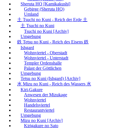
Sheruta HQ [Kamikakushi]
Gebirge (Sheruta HQ)
Umland
土 Tsuchi no Kuni - Reich der Erde 土
土 Tsuchi no Kuni
Tsuchi no Kuni [Archiv]
Umgebung
鉄 Tetsu no Kuni - Reich des Eisens 鉄
Ishgard
Wohnviertel - Oberstadt
Wohnviertel - Unterstadt
Templer Ordenshalle
Palast der Göttlichen
Umgebung
Tetsu no Kuni (Ishgard) [Archiv]
水 Mizu no Kuni - Reich des Wassers 水
Kiri-Gakure
Anwesen der Mizukage
Wohnviertel
Handelsviertel
Restaurantviertel
Umgebung
Mizu no Kuni [Archiv]
Kirigakure no Sato