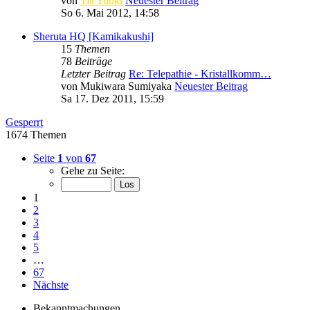
von
Tia Yuuki
Neuester Beitrag
So 6. Mai 2012, 14:58
Sheruta HQ [Kamikakushi]
15
Themen
78
Beiträge
Letzter Beitrag
Re: Telepathie - Kristallkomm…
von
Mukiwara Sumiyaka
Neuester Beitrag
Sa 17. Dez 2011, 15:59
Gesperrt
1674 Themen
Seite
1
von
67
Gehe zu Seite:
1
2
3
4
5
…
67
Nächste
Bekanntmachungen