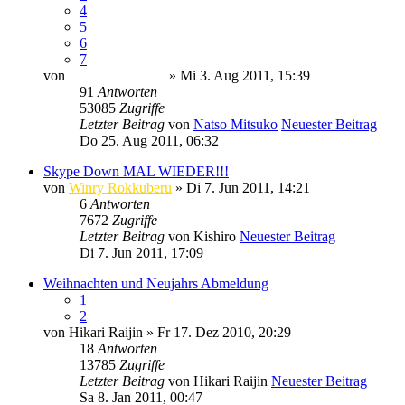
4
5
6
7
von
Minato Uzumaki
» Mi 3. Aug 2011, 15:39
91
Antworten
53085
Zugriffe
Letzter Beitrag
von
Natso Mitsuko
Neuester Beitrag
Do 25. Aug 2011, 06:32
Skype Down MAL WIEDER!!!
von
Winry Rokkuberu
» Di 7. Jun 2011, 14:21
6
Antworten
7672
Zugriffe
Letzter Beitrag
von
Kishiro
Neuester Beitrag
Di 7. Jun 2011, 17:09
Weihnachten und Neujahrs Abmeldung
1
2
von
Hikari Raijin
» Fr 17. Dez 2010, 20:29
18
Antworten
13785
Zugriffe
Letzter Beitrag
von
Hikari Raijin
Neuester Beitrag
Sa 8. Jan 2011, 00:47