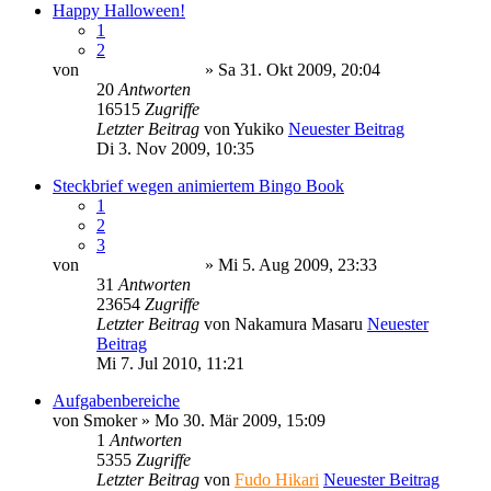
Happy Halloween!
1
2
von
Minato Uzumaki
» Sa 31. Okt 2009, 20:04
20
Antworten
16515
Zugriffe
Letzter Beitrag
von
Yukiko
Neuester Beitrag
Di 3. Nov 2009, 10:35
Steckbrief wegen animiertem Bingo Book
1
2
3
von
Minato Uzumaki
» Mi 5. Aug 2009, 23:33
31
Antworten
23654
Zugriffe
Letzter Beitrag
von
Nakamura Masaru
Neuester
Beitrag
Mi 7. Jul 2010, 11:21
Aufgabenbereiche
von
Smoker
» Mo 30. Mär 2009, 15:09
1
Antworten
5355
Zugriffe
Letzter Beitrag
von
Fudo Hikari
Neuester Beitrag