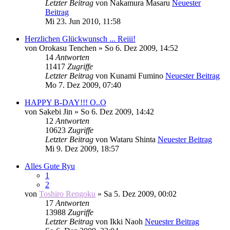
Letzter Beitrag
von
Nakamura Masaru
Neuester
Beitrag
Mi 23. Jun 2010, 11:58
Herzlichen Glückwunsch ... Reiii!
von
Orokasu Tenchen
» So 6. Dez 2009, 14:52
14
Antworten
11417
Zugriffe
Letzter Beitrag
von
Kunami Fumino
Neuester Beitrag
Mo 7. Dez 2009, 07:40
HAPPY B-DAY!!! O..O
von
Sakebi Jin
» So 6. Dez 2009, 14:42
12
Antworten
10623
Zugriffe
Letzter Beitrag
von
Wataru Shinta
Neuester Beitrag
Mi 9. Dez 2009, 18:57
Alles Gute Ryu
1
2
von
Toshiro Rengoku
» Sa 5. Dez 2009, 00:02
17
Antworten
13988
Zugriffe
Letzter Beitrag
von
Ikki Naoh
Neuester Beitrag