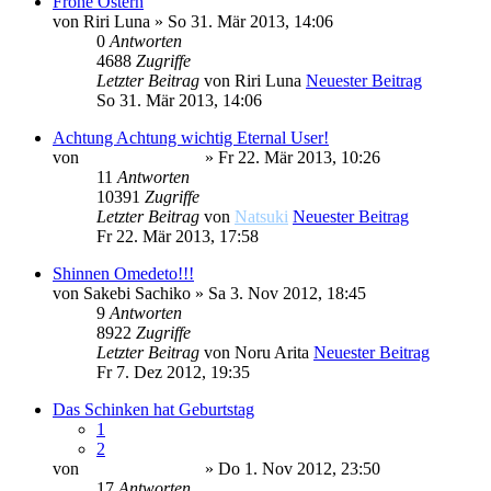
Frohe Ostern
von
Riri Luna
» So 31. Mär 2013, 14:06
0
Antworten
4688
Zugriffe
Letzter Beitrag
von
Riri Luna
Neuester Beitrag
So 31. Mär 2013, 14:06
Achtung Achtung wichtig Eternal User!
von
Minato Uzumaki
» Fr 22. Mär 2013, 10:26
11
Antworten
10391
Zugriffe
Letzter Beitrag
von
Natsuki
Neuester Beitrag
Fr 22. Mär 2013, 17:58
Shinnen Omedeto!!!
von
Sakebi Sachiko
» Sa 3. Nov 2012, 18:45
9
Antworten
8922
Zugriffe
Letzter Beitrag
von
Noru Arita
Neuester Beitrag
Fr 7. Dez 2012, 19:35
Das Schinken hat Geburtstag
1
2
von
Minato Uzumaki
» Do 1. Nov 2012, 23:50
17
Antworten