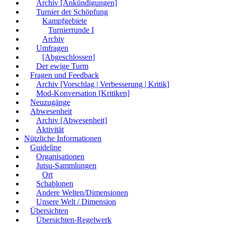
Archiv [Ankündigungen]
Turnier der Schöpfung
Kampfgebiete
Turnierrunde I
Archiv
Umfragen
[Abgeschlossen]
Der ewige Turm
Fragen und Feedback
Archiv [Vorschlag | Verbesserung | Kritik]
Mod-Konversation [Kritiken]
Neuzugänge
Abwesenheit
Archiv [Abwesenheit]
Aktivität
Nützliche Informationen
Guideline
Organisationen
Jutsu-Sammlungen
Ort
Schablonen
Andere Welten/Dimensionen
Unsere Welt / Dimension
Übersichten
Übersichten-Regelwerk