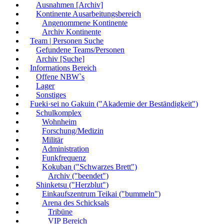
Ausnahmen [Archiv]
Kontinente Ausarbeitungsbereich
Angenommene Kontinente
Archiv Kontinente
Team | Personen Suche
Gefundene Teams/Personen
Archiv [Suche]
Informations Bereich
Offene NBW`s
Lager
Sonstiges
Fueki·sei no Gakuin ("Akademie der Beständigkeit")
Schulkomplex
Wohnheim
Forschung/Medizin
Militär
Administration
Funkfrequenz
Kokuban ("Schwarzes Brett")
Archiv ("beendet")
Shinketsu ("Herzblut")
Einkaufszentrum Teikai ("bummeln")
Arena des Schicksals
Tribüne
VIP Bereich