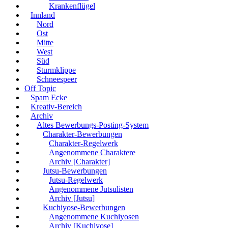
Krankenflügel
Innland
Nord
Ost
Mitte
West
Süd
Sturmklippe
Schneespeer
Off Topic
Spam Ecke
Kreativ-Bereich
Archiv
Altes Bewerbungs-Posting-System
Charakter-Bewerbungen
Charakter-Regelwerk
Angenommene Charaktere
Archiv [Charakter]
Jutsu-Bewerbungen
Jutsu-Regelwerk
Angenommene Jutsulisten
Archiv [Jutsu]
Kuchiyose-Bewerbungen
Angenommene Kuchiyosen
Archiv [Kuchiyose]