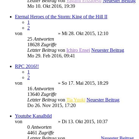
Letzter Beitrag
von
Yagami Erizabesu
Neuester Beitrag
Mo 10. Okt 2016, 19:39
Eternal Heroes of the Storm: King of the Hill II
1
2
von
Minato Uzumaki
» Mi 28. Okt 2015, 12:10
25
Antworten
18628
Zugriffe
Letzter Beitrag
von
Ichiro Ensei
Neuester Beitrag
Mo 29. Feb 2016, 09:41
RPC 2016!!
1
2
von
Minato Uzumaki
» So 17. Mai 2015, 18:29
16
Antworten
13640
Zugriffe
Letzter Beitrag
von
Tia Yuuki
Neuester Beitrag
Do 26. Nov 2015, 17:20
Youtube Kanalbild
von
Minato Uzumaki
» Di 13. Okt 2015, 10:37
0
Antworten
4461
Zugriffe
Letzter Beitrag
von
Minato Uzumaki
Neuester Beitrag